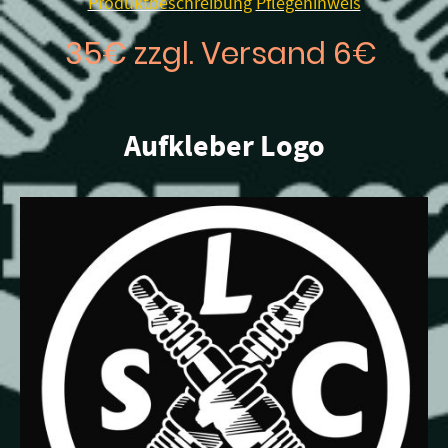
Produktbeschreibung
Pflegehinweis
35€ zzgl. Versand 6€
Aufkleber Logo