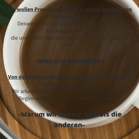
Wir wollen Premium Qualität zu einem bezahlbaren
Preis anbieten.
Deswegen benutze/bieten wir ausschließlich
Produkte/Artikel an
die uns selber überzeugen und wir selber getestet
haben.
-Was uns ausmacht-
Von der Designerstellung bis zum fertigen Produkt
alles aus einer Hand.
Wir arbeiten eng mit den Kunden zusammen vom
Beginn einer Idee, bis hin zum Endergebnis.
-Warum wir besser sind als die
anderen-