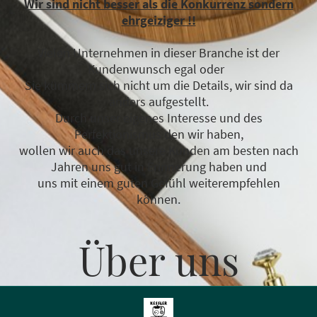
Wir sind nicht besser als die Konkurrenz sondern
ehrgeiziger !!
Vielen Unternehmen in dieser Branche ist der
Kundenwunsch egal oder
Sie kümmern sich nicht um die Details, wir sind da
anders aufgestellt.
Durch unser eigenes Interesse und des
Perfektionismus den wir haben,
wollen wir auch das unsere Kunden am besten nach
Jahren uns gut in Erinnerung haben und
uns mit einem guten Gefühl weiterempfehlen
können.
Über uns