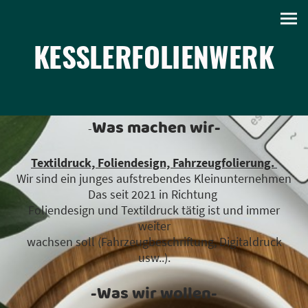
KESSLERFOLIENWERK
Was machen wir-
-
Textildruck, Foliendesign, Fahrzeugfolierung.
Wir sind ein junges aufstrebendes Kleinunternehmen
Das seit 2021 in Richtung
Foliendesign und Textildruck tätig ist und immer
weiter
wachsen soll (Fahrzeugbeschriftung, Digitaldruck
usw..).
-Was wir wollen-